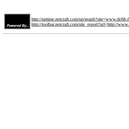
http://uptime.netcraft.com/up/graph?site=www.defib.f
http://toolbar.netcraft.com/site_report?url=http://www.